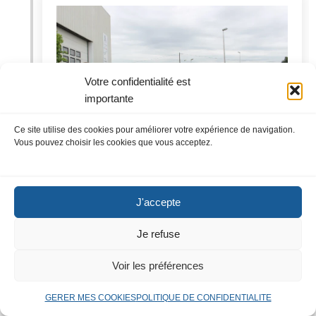
Votre confidentialité est
importante
Ce site utilise des cookies pour améliorer votre expérience de navigation.
Vous pouvez choisir les cookies que vous acceptez.
Visite aux Papillons Blancs
J'accepte
pour l'inauguration du site
Je refuse
ESAT Brousse
Voir les préférences
Inauguration du site ESAT BROUSSE, en
présence du président des Papillons Blancs, du
GERER MES COOKIES
POLITIQUE DE CONFIDENTIALITE
Maire de Bergerac, du représentant de la CAB, du