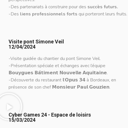
-Des partenariats à construire pour des
succès futurs.
-Des
liens professionnels forts
qui porteront leurs fruits.
Visite pont Simone Veil
12/04/2024
-Visite guidée du chantier du pont Simone Veil.
-Présentation spéciale et échanges avec l’équipe
𝗕𝗼𝘂𝘆𝗴𝘂𝗲𝘀 𝗕𝗮̂𝘁𝗶𝗺𝗲𝗻𝘁 𝗡𝗼𝘂𝘃𝗲𝗹𝗹𝗲 𝗔𝗾𝘂𝗶𝘁𝗮𝗶𝗻𝗲.
-Découverte du restaurant 𝗹’𝗢𝗽𝘂𝘀 𝟯𝟰 à Bordeaux, en
présence de son chef 𝗠𝗼𝗻𝘀𝗶𝗲𝘂𝗿 𝗣𝗮𝘂𝗹 𝗚𝗼𝘂𝘇𝗶𝗲𝗻.
Cyber Games 24 - Espace de loisirs
15/03/2024