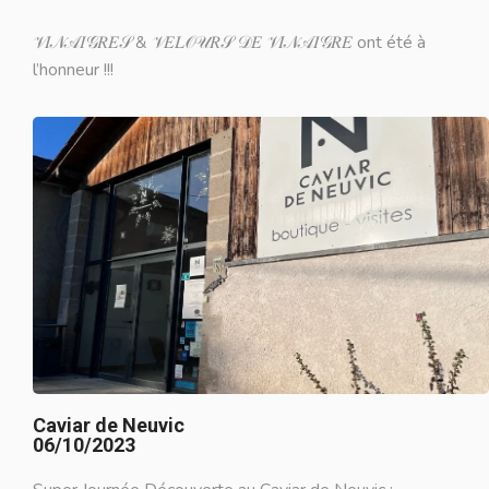
𝒱𝐼𝒩𝒜𝐼𝒢𝑅𝐸𝒮 & 𝒱𝐸𝐿𝒪𝒰𝑅𝒮 𝒟𝐸 𝒱𝐼𝒩𝒜𝐼𝒢𝑅𝐸 ont été à
l’honneur !!!
Caviar de Neuvic
06/10/2023