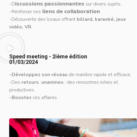
-D𝗶𝘀𝗰𝘂𝘀𝘀𝗶𝗼𝗻𝘀 𝗽𝗮𝘀𝘀𝗶𝗼𝗻𝗻𝗮𝗻𝘁𝗲𝘀 sur divers sujets.
-Renforcer nos 𝗹𝗶𝗲𝗻𝘀 𝗱𝗲 𝗰𝗼𝗹𝗹𝗮𝗯𝗼𝗿𝗮𝘁𝗶𝗼𝗻
-Découverte des locaux offrant
billard, karaoké, jeux
vidéo, VR.
Speed meeting - 2ième édition
01/03/2024
–
Développez son réseau
de manière rapide et efficace.
-Des
retours unanimes
: des rencontres riches et
productives.
–
Boostez
ces affaires .