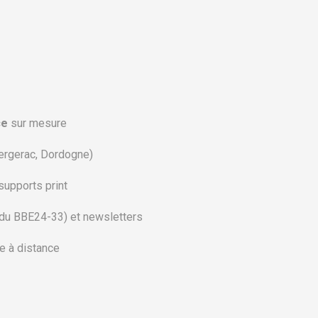
ce
sur mesure
ergerac, Dordogne)
 supports print
 du BBE24-33) et newsletters
e à distance