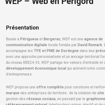
WEP – Web en Périgord
Présentation
Basée à
Périgueux
et
Bergerac
, WEP est une
agence de
communication digitale
locale fondée par
David Remark
. 
accompagne les
TPE et PME de Dordogne
dans leur
prés
avec une approche personnalisée et un ancrage territorial fo
du réseau BBE24-33, WEP partage les valeurs d’entraide et 
développement économique local
qui animent notre com
d’entrepreneurs.
WEP propose une
offre complète
pour construire et renforc
marque
des entreprises du territoire : de la création de
site
gestion des
réseaux sociaux
, en passant par le
graphism
référencement naturel
. Interlocuteur unique, réactif et de