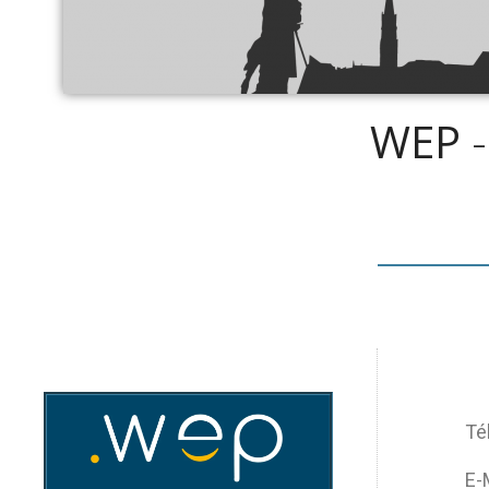
WEP
-
Tél
E-