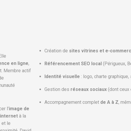
Création de
sites vitrines et e-commer
Elle
ence en ligne
,
Référencement SEO local
(Périgueux, B
rt. Membre actif
Identité visuelle
: logo, charte graphique,
de
munauté
Gestion des
réseaux sociaux
(dont ceux
Accompagnement complet
de A à Z
, mêm
er l’
image de
 internet
à la
e
et le
 proximité, David