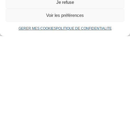
Je refuse
Voir les préférences
GERER MES COOKIES
POLITIQUE DE CONFIDENTIALITE
ACCUEIL
CONTACT
POLITIQUE DE CONFIDENTIALITE
MENTIONS LEGALES
GERER MES COOKIES
PLAN DE SITE BBE24-33