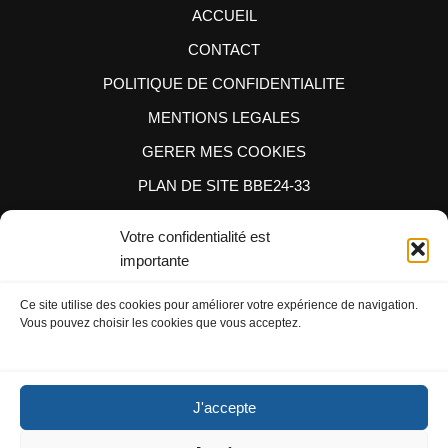
ACCUEIL
CONTACT
POLITIQUE DE CONFIDENTIALITE
MENTIONS LEGALES
GERER MES COOKIES
PLAN DE SITE BBE24-33
Votre confidentialité est
importante
Ce site utilise des cookies pour améliorer votre expérience de navigation.
Vous pouvez choisir les cookies que vous acceptez.
BBE24-33
J'accepte